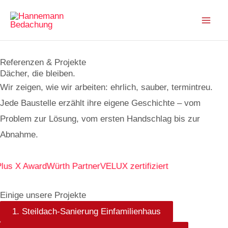
Zum
Inhalt
springen
Referenzen & Projekte
Dächer, die bleiben.
Wir zeigen, wie wir arbeiten: ehrlich, sauber, termintreu.
Jede Baustelle erzählt ihre eigene Geschichte – vom
Problem zur Lösung, vom ersten Handschlag bis zur
Abnahme.
lus X Award
Würth Partner
VELUX zertifiziert
Einige unsere Projekte
1. Steildach-Sanierung Einfamilienhaus