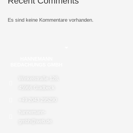
Recent Comments
Es sind keine Kommentare vorhanden.
HANNEMANN
BEDACHUNGS GMBH
Winkelstraße 128,
45966 Gladbeck
+49 2043 295290
hannemann-
gmbh@web.de